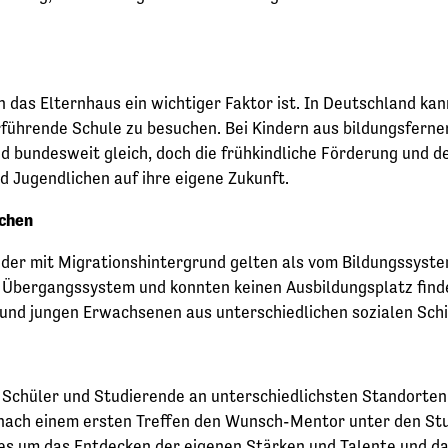
rn das Elternhaus ein wichtiger Faktor ist. In Deutschland ka
rführende Schule zu besuchen. Bei Kindern aus bildungsferner
d bundesweit gleich, doch die frühkindliche Förderung und d
d Jugendlichen auf ihre eigene Zukunft.
ichen
oder mit Migrationshintergrund gelten als vom Bildungssyste
 das Übergangssystem und konnten keinen Ausbildungsplatz fi
d jungen Erwachsenen aus unterschiedlichen sozialen Schic
chüler und Studierende an unterschiedlichsten Standorten
, nach einem ersten Treffen den Wunsch-Mentor unter den S
 es um das Entdecken der eigenen Stärken und Talente und da