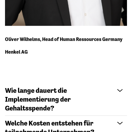
"Die Förderung von Kindern liegt uns sehr am
Oliver Wilhelms
, Head of Human Ressources Germany
Herzen. Ich bin stolz auf unsere Partnerschaft mit
DEUTSCHLAND RUNDET AUF. So kann jeder
Henkel AG
einzelne von uns mit kleinen Beiträgen Großes
bewirken."
Wie lange dauert die
Implementierung der
Gehaltsspende?
Welche Kosten entstehen für
teilnehmende Unternehmen?