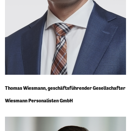
"In unserem Beruf der Personalvermittlung dreht
Thomas Wiesmann,
geschäftsführender Gesellschafter
sich alles ums Suchen und Finden. Mit
DEUTSCHLAND RUNDET AUF haben wir das
Wiesmann Personalisten GmbH
richtige soziale Engagement gefunden!
Vermeidung von Kinderarmut in Deutschland. Das
passt zu uns als familiengeführtem
mittelständischen Unternehmen."