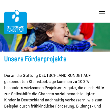
ÜBER UNS
MITMACHEN
FÖRDERUNG
Unsere Förderprojekte
FÖRDERPROJEKTE
PROJEKTAUSWAHL
Die an die Stiftung DEUTSCHLAND RUNDET AUF
AKTUELLES AUS DEN PROJEKTEN
gespendeten Kleinstbeträge kommen zu 100 %
besonders wirksamen Projekten zugute, die durch Hilfe
BLOG
zur Selbsthilfe die Chancen sozial benachteiligter
Kinder in Deutschland nachhaltig verbessern, wie zum
KONTAKT
Beispiel durch frühkindliche Förderung, Bildungs- und