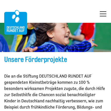
ÜBER UNS
MITMACHEN
FÖRDERUNG
Unsere Förderprojekte
FÖRDERPROJEKTE
PROJEKTAUSWAHL
Die an die Stiftung DEUTSCHLAND RUNDET AUF
AKTUELLES AUS DEN PROJEKTEN
gespendeten Kleinstbeträge kommen zu 100 %
besonders wirksamen Projekten zugute, die durch Hilfe
BLOG
zur Selbsthilfe die Chancen sozial benachteiligter
Kinder in Deutschland nachhaltig verbessern, wie zum
KONTAKT
Beispiel durch frühkindliche Förderung, Bildungs- und