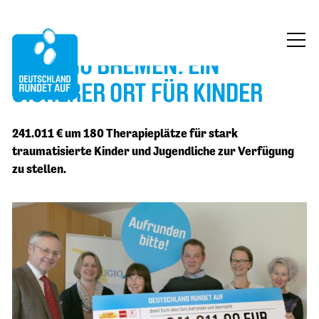
REFUGIO BREMEN: EIN
ÜBER UNS
SICHERER ORT FÜR KINDER
MITMACHEN
241.011 € um 180 Therapieplätze für stark
FÖRDERUNG
traumatisierte Kinder und Jugendliche zur Verfügung
zu stellen.
BLOG
KONTAKT
JETZT SPENDEN