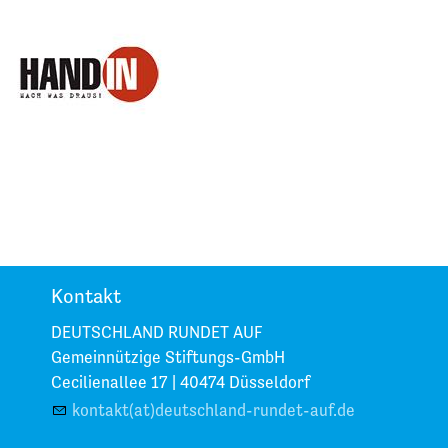
Kontakt
DEUTSCHLAND RUNDET AUF
Gemeinnützige Stiftungs-GmbH
Cecilienallee 17 |
40474 Düsseldorf
kontakt(at)deutschland-rundet-auf.de