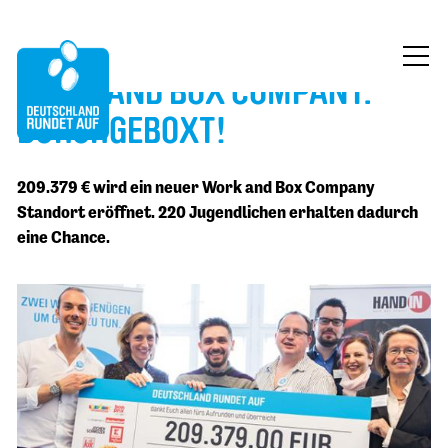
WORK AND BOX COMPANY:
ÜBER UNS
DURCHGEBOXT!
MITMACHEN
209.379 € wird ein neuer Work and Box Company
FÖRDERUNG
Standort eröffnet. 220 Jugendlichen erhalten dadurch
eine Chance.
BLOG
KONTAKT
JETZT SPENDEN