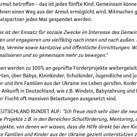
Armut betroffen - das ist jedes fünfte Kind. Gemeinsam könne
ihnen einen Weg aus der Armut ermöglicht wird. Mitmachen g
delspartner jedes Mal gespendet werden.
ns ist der Einsatz für soziale Zwecke im Interesse des Geme
en und engagieren uns vielfältig nach innen und nach außen. 
, Vereine sowie karitative und öffentliche Einrichtungen. W
ealisieren und so gemeinsam mehr zu bewegen."
n werden zu 100% an geprüfte Förderprojekte weitergeleitet
rten, über Babys, Kleinkinder, Schulkinder, Jugendliche un
r und ihre Familien aus der Ukraine ins Leben gerufen. Konk
 Ankunft in Deutschland, wie z.B. Windeln, Babynahrung und K
er Flucht oft massiven Belastungen ausgesetzt sind.
g DEUTSCHLAND RUNDET AUF:
"Ich freue mich sehr über die ne
ojekte z.B. in den Bereichen Schulförderung, Mentoring, di
ekte, von denen wir wissen, dass die Hilfe direkt bei den Ki
e Familien und Kinder aus der Ukraine gezielt unterstützen z